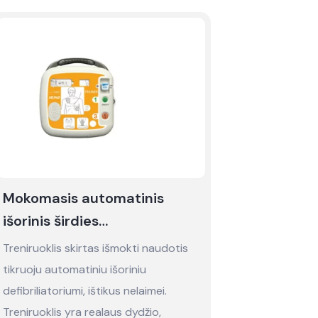
Mokomasis automatinis
išorinis širdies
defibriliatorius MEPAD (AED)
Treniruoklis skirtas išmokti naudotis
- nuoma
tikruoju automatiniu išoriniu
defibriliatoriumi, ištikus nelaimei.
Treniruoklis yra realaus dydžio,