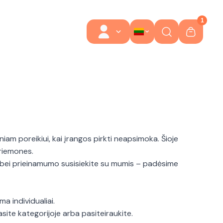
1
 poreikiui, kai įrangos pirkti neapsimoka. Šioje
priemones.
bei prieinamumo susisiekite su mumis – padėsime
a individualiai.
ite kategorijoje arba pasiteiraukite.