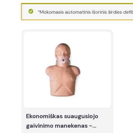
“Mokomasis automatinis išorinis širdies defib
Ekonomiškas suaugusiojo
gaivinimo manekenas -