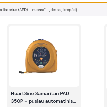
riliatorius (AED) – nuoma” - įdėtas į krepšelį
HeartSine Samaritan PAD
350P – pusiau automatinis