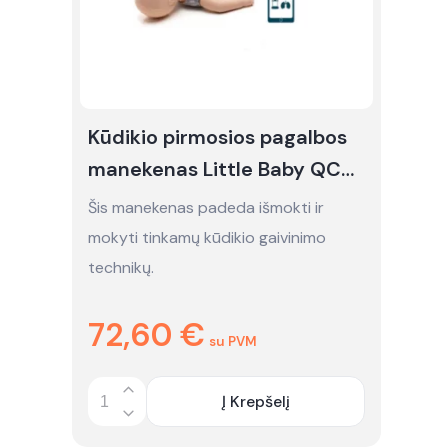
Kūdikio pirmosios pagalbos
manekenas Little Baby QCPR
- nuoma
Šis manekenas padeda išmokti ir
mokyti tinkamų kūdikio gaivinimo
technikų.
72,60
€
su PVM
Į Krepšelį
Quantity