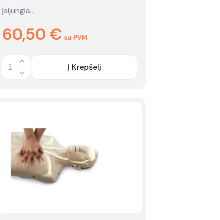
įsijungia…
60,50
€
su PVM
Į Krepšelį
Quantity