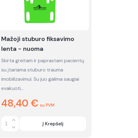
Mažoji stuburo fiksavimo
lenta - nuoma
Skirta greitam ir paprastam pacientų
su įtariama stuburo trauma
imobilizavimui. Su juo galima saugiai
evakuoti…
48,40
€
su PVM
Į Krepšelį
Quantity