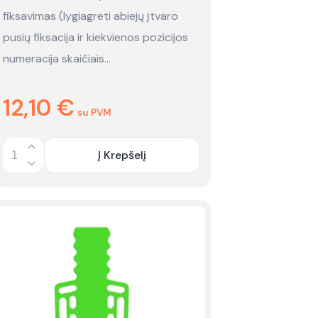
fiksavimas (lygiagreti abiejų įtvaro
pusių fiksacija ir kiekvienos pozicijos
numeracija skaičiais…
12,10
€
su PVM
Į Krepšelį
Quantity