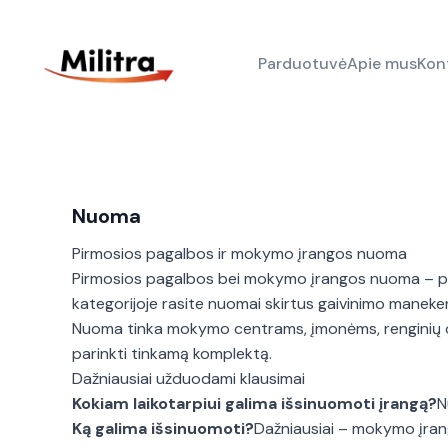
Parduotuvė
Apie mus
Kon
Skip
to
Nuoma
content
Pirmosios pagalbos ir mokymo įrangos nuoma
Pirmosios pagalbos bei mokymo įrangos nuoma – pat
kategorijoje rasite nuomai skirtus gaivinimo maneken
Nuoma tinka mokymo centrams, įmonėms, renginių or
parinkti tinkamą komplektą.
Dažniausiai užduodami klausimai
Kokiam laikotarpiui galima išsinuomoti įrangą?
N
Ką galima išsinuomoti?
Dažniausiai – mokymo įrang