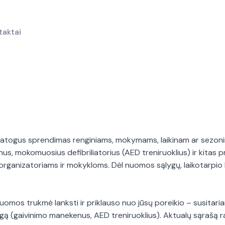
taktai
ogus sprendimas renginiams, mokymams, laikinam ar sezoniniam
us, mokomuosius defibriliatorius (AED treniruoklius) ir kitas 
ganizatoriams ir mokykloms. Dėl nuomos sąlygų, laikotarpio 
uomos trukmė lanksti ir priklauso nuo jūsų poreikio – susitariam
ą (gaivinimo manekenus, AED treniruoklius). Aktualų sąrašą ras