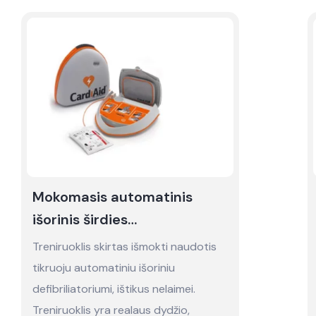
Mokomasis automatinis
išorinis širdies
defibriliatorius CardiAid
Treniruoklis skirtas išmokti naudotis
(AED) - nuoma
tikruoju automatiniu išoriniu
defibriliatoriumi, ištikus nelaimei.
Treniruoklis yra realaus dydžio,