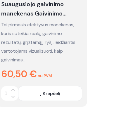
Suaugusiojo gaivinimo
manekenas Gaivinimo
manekenas "Brayden" su
Tai pirmasis efektyvus manekenas,
apšvietimu - nuoma
kuris suteikia realų, gaivinimo
rezultatų, grįžtamąjį ryšį, leidžiantis
vartotojams vizualizuoti, kaip
gaivinimas…
60,50
€
su PVM
Į Krepšelį
Quantity