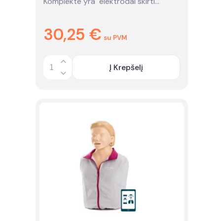
Komplekte yra elektrodai skirti…
30,25
€
su PVM
Į Krepšelį
Quantity