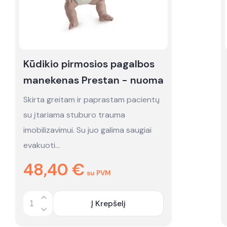
Kūdikio pirmosios pagalbos
manekenas Prestan - nuoma
Skirta greitam ir paprastam pacientų
su įtariama stuburo trauma
imobilizavimui. Su juo galima saugiai
evakuoti…
48,40
€
su PVM
Į Krepšelį
Quantity