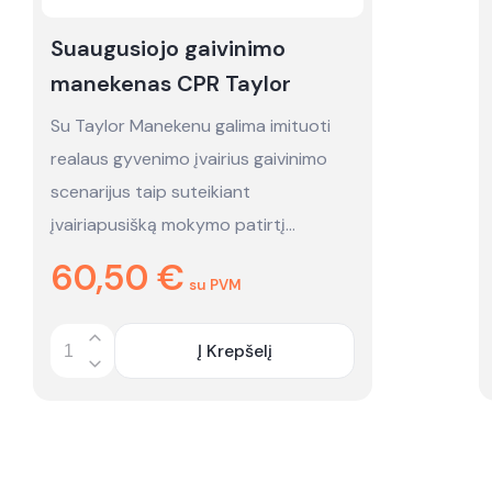
Suaugusiojo gaivinimo
manekenas CPR Taylor
Su Taylor Manekenu galima imituoti
realaus gyvenimo įvairius gaivinimo
scenarijus taip suteikiant
įvairiapusišką mokymo patirtį…
60,50
€
su PVM
Į Krepšelį
Quantity