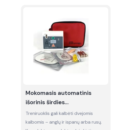
Mokomasis automatinis
išorinis širdies
defibriliatorius (AED) -
Treniruoklis gali kalbėti dvejomis
nuoma
kalbomis – anglų ir ispanų arba rusų.