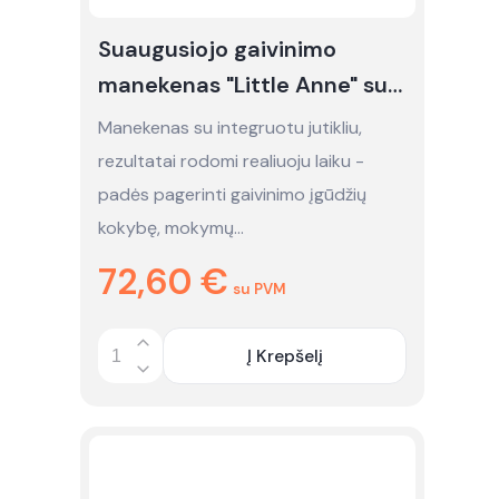
Suaugusiojo gaivinimo
manekenas "Little Anne" su
integruotu jutikliu - nuoma
Manekenas su integruotu jutikliu,
rezultatai rodomi realiuoju laiku -
padės pagerinti gaivinimo įgūdžių
kokybę, mokymų…
72,60
€
su PVM
Į Krepšelį
Quantity