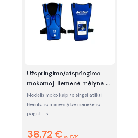
Užspringimo/atspringimo
mokomoji liemenė mėlyna -
nuoma
Modelis moko kaip teisingai atlikti
Heimlicho manevrą be manekeno
pagalbos
38,72
€
su PVM