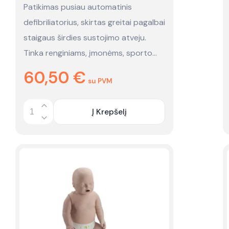
defibriliatorius - nuoma
Patikimas pusiau automatinis
defibriliatorius, skirtas greitai pagalbai
staigaus širdies sustojimo atveju.
Tinka renginiams, įmonėms, sporto…
60,50
€
su PVM
Į Krepšelį
Quantity