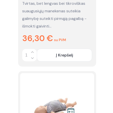
nuoma
Tvirtas, bet lengvas bei tikroviškas
suaugusiųjų manekenas suteikia
galimybę suteikti pirmąją pagalbą -
išmokti gaivinti…
36,30
€
su PVM
Į Krepšelį
Quantity