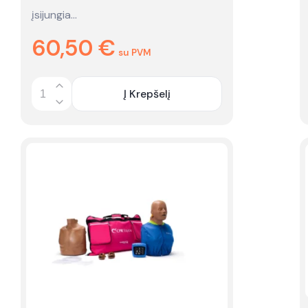
įsijungia…
60,50
€
su PVM
Į Krepšelį
Quantity