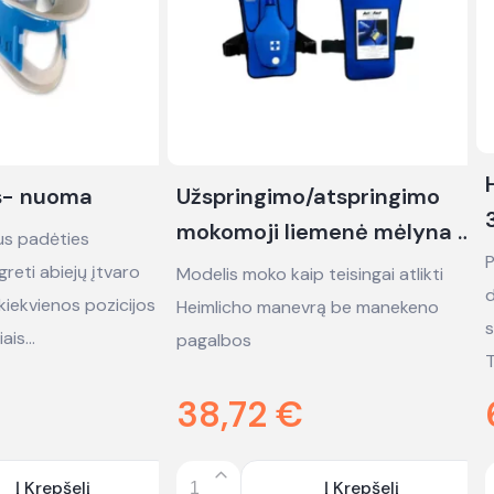
as- nuoma
Užspringimo/atspringimo
mokomoji liemenė mėlyna -
lus padėties
P
nuoma
greti abiejų įtvaro
Modelis moko kaip teisingai atlikti
d
r kiekvienos pozicijos
Heimlicho manevrą be manekeno
s
iais…
pagalbos
T
38,72
€
Į Krepšelį
Į Krepšelį