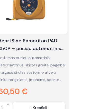
HeartSine Samaritan PAD
350P – pusiau automatinis
defibriliatorius - nuoma
atikimas pusiau automatinis
efibriliatorius, skirtas greitai pagalbai
taigaus širdies sustojimo atveju.
inka renginiams, įmonėms, sporto…
60,50
€
Į Krepšelį