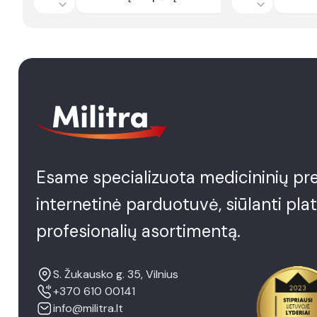
Quantity
Quantity
Esame specializuota medicininių pr
internetinė parduotuvė, siūlanti pla
profesionalių asortimentą.
S. Žukausko g. 35, Vilnius
+370 610 00141
info@militra.lt