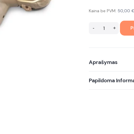
Kaina be PVM:
50,00
P
-
+
Alternative:
Aprašymas
Papildoma Informa