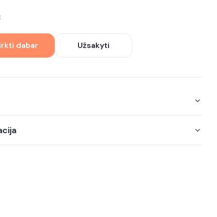
€
irkti dabar
Užsakyti
cija