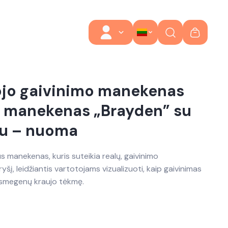
jo gaivinimo manekenas
 manekenas „Brayden” su
mu – nuoma
s manekenas, kuris suteikia realų, gaivinimo
ryšį, leidžiantis vartotojams vizualizuoti, kaip gaivinimas
r smegenų kraujo tėkmę.