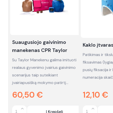
Suaugusiojo gaivinimo
Kaklo įtvar
manekenas CPR Taylor
Patikimas ir tiks
Su Taylor Manekenu galima imituoti
fiksavimas (lygia
realaus gyvenimo įvairius gaivinimo
pusių fiksacija i
scenarijus taip suteikiant
numeracija skaič
įvairiapusišką mokymo patirtį…
60,50
€
12,10
€
Į Krepšelį