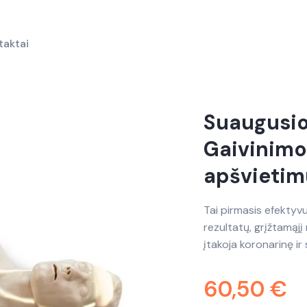
taktai
Suaugusio
Gaivinimo
apšvieti
Tai pirmasis efektyvu
rezultatų, grįžtamąjį 
įtakoja koronarinę i
60,50
€