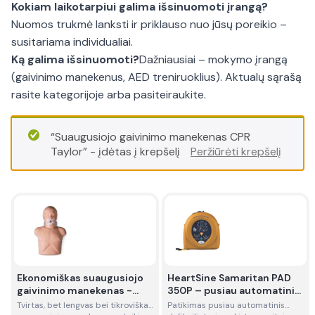
Kokiam laikotarpiui galima išsinuomoti įrangą?
Nuomos trukmė lanksti ir priklauso nuo jūsų poreikio –
susitariama individualiai.
Ką galima išsinuomoti?
Dažniausiai – mokymo įrangą
(gaivinimo manekenus, AED treniruoklius). Aktualų sąrašą
rasite kategorijoje arba pasiteiraukite.
“Suaugusiojo gaivinimo manekenas CPR
Taylor” - įdėtas į krepšelį
Peržiūrėti krepšelį
Ekonomiškas suaugusiojo
HeartSine Samaritan PAD
gaivinimo manekenas -
350P – pusiau automatinis
nuoma
defibriliatorius - nuoma
Tvirtas, bet lengvas bei tikroviškas
Patikimas pusiau automatinis