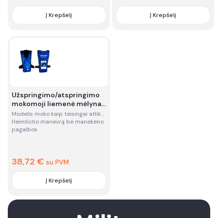
Į Krepšelį
Į Krepšelį
Quantity
Quantity
Užspringimo/atspringimo
mokomoji liemenė mėlyna
- nuoma
Modelis moko kaip teisingai atlikti
Heimlicho manevrą be manekeno
pagalbos
38,72
€
su PVM
Į Krepšelį
Quantity