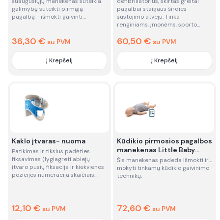
suaugusiųjų manekenas suteikia
defibriliatorius, skirtas greitai
galimybę suteikti pirmąją
pagalbai staigaus širdies
pagalbą - išmokti gaivinti…
sustojimo atveju. Tinka
renginiams, įmonėms, sporto…
36,30
€
60,50
€
su PVM
su PVM
Į Krepšelį
Į Krepšelį
Quantity
Quantity
Kaklo įtvaras- nuoma
Kūdikio pirmosios pagalbos
manekenas Little Baby
Patikimas ir tikslus padėties
QCPR - nuoma
fiksavimas (lygiagreti abiejų
Šis manekenas padeda išmokti ir
įtvaro pusių fiksacija ir kiekvienos
mokyti tinkamų kūdikio gaivinimo
pozicijos numeracija skaičiais…
technikų.
12,10
€
72,60
€
su PVM
su PVM