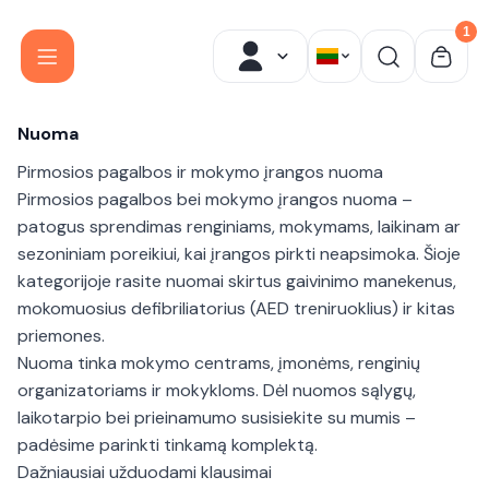
1
Menu
Skip
Nuoma
to
Pirmosios pagalbos ir mokymo įrangos nuoma
content
Pirmosios pagalbos bei mokymo įrangos nuoma –
patogus sprendimas renginiams, mokymams, laikinam ar
sezoniniam poreikiui, kai įrangos pirkti neapsimoka. Šioje
kategorijoje rasite nuomai skirtus gaivinimo manekenus,
mokomuosius defibriliatorius (AED treniruoklius) ir kitas
priemones.
Nuoma tinka mokymo centrams, įmonėms, renginių
organizatoriams ir mokykloms. Dėl nuomos sąlygų,
laikotarpio bei prieinamumo susisiekite su mumis –
padėsime parinkti tinkamą komplektą.
Dažniausiai užduodami klausimai