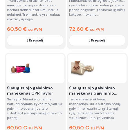
Treniruoklis skirtas išmokti
Manekenas su integruotu jutikliu,
(AED) - nuoma
naudotis tikruoju automatiniu
rezultatai rodomi realiuoju laiku -
išoriniu defibriliatoriumi, ištikus
padės pagerinti gaivinimo įgūdžių
nelaimei. Treniruoklis yra realaus
kokybę, mokymų…
dydžio, įsijungia…
60,50
€
72,60
€
su PVM
su PVM
Į Krepšelį
Į Krepšelį
Quantity
Quantity
Suaugusiojo gaivinimo
Suaugusiojo gaivinimo
manekenas CPR Taylor
manekenas Gaivinimo
manekenas "Brayden" su
Su Taylor Manekenu galima
Tai pirmasis efektyvus
apšvietimu - nuoma
imituoti realaus gyvenimo įvairius
manekenas, kuris suteikia realų,
gaivinimo scenarijus taip
gaivinimo rezultatų, grįžtamąjį
suteikiant įvairiapusišką mokymo
ryšį, leidžiantis vartotojams
patirtį…
vizualizuoti, kaip gaivinimas…
60,50
€
60,50
€
su PVM
su PVM