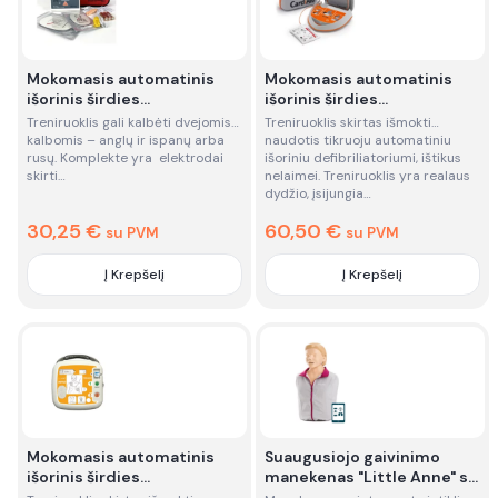
Mokomasis automatinis
Mokomasis automatinis
išorinis širdies
išorinis širdies
defibriliatorius (AED) -
defibriliatorius CardiAid
Treniruoklis gali kalbėti dvejomis
Treniruoklis skirtas išmokti
nuoma
(AED) - nuoma
kalbomis – anglų ir ispanų arba
naudotis tikruoju automatiniu
rusų. Komplekte yra elektrodai
išoriniu defibriliatoriumi, ištikus
skirti…
nelaimei. Treniruoklis yra realaus
dydžio, įsijungia…
30,25
€
60,50
€
su PVM
su PVM
Į Krepšelį
Į Krepšelį
Quantity
Quantity
Mokomasis automatinis
Suaugusiojo gaivinimo
išorinis širdies
manekenas "Little Anne" su
defibriliatorius MEPAD
integruotu jutikliu - nuoma