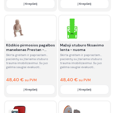
Į Krepšelį
Į Krepšelį
Quantity
Quantity
Kūdikio pirmosios pagalbos
Mažoji stuburo fiksavimo
manekenas Prestan -
lenta - nuoma
nuoma
Skirta greitam ir paprastam
Skirta greitam ir paprastam
pacientų su įtariama stuburo
pacientų su įtariama stuburo
trauma imobilizavimui. Su juo
trauma imobilizavimui. Su juo
galima saugiai evakuoti…
galima saugiai evakuoti…
48,40
€
48,40
€
su PVM
su PVM
Į Krepšelį
Į Krepšelį
Quantity
Quantity