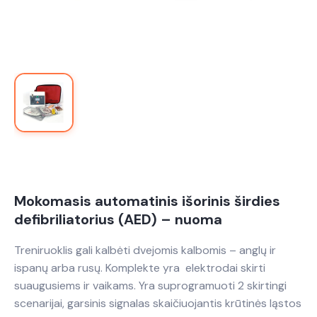
Mokomasis automatinis išorinis širdies
defibriliatorius (AED) – nuoma
Treniruoklis gali kalbėti dvejomis kalbomis – anglų ir
ispanų arba rusų. Komplekte yra elektrodai skirti
suaugusiems ir vaikams. Yra suprogramuoti 2 skirtingi
scenarijai, garsinis signalas skaičiuojantis krūtinės ląstos