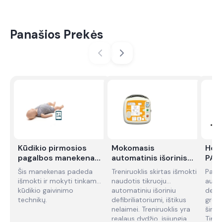
Panašios Prekės
Kūdikio pirmosios
Mokomasis
Hear
pagalbos manekenas
automatinis išorinis
PAD
Little Baby QCPR -
širdies defibriliatorius
auto
Šis manekenas padeda
Treniruoklis skirtas išmokti
Pati
nuoma
MEPAD (AED) - nuoma
defi
išmokti ir mokyti tinkamų
naudotis tikruoju
auto
nuo
kūdikio gaivinimo
automatiniu išoriniu
defib
technikų.
defibriliatoriumi, ištikus
greit
nelaimei. Treniruoklis yra
širdi
realaus dydžio, įsijungia…
Tinka