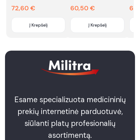
įmon
72,60
€
60,50
€
60
Į Krepšelį
Į Krepšelį
Quantity
Quantity
Quan
Esame specializuota medicininių
prekių internetinė parduotuvė,
siūlanti platų profesionalių
asortimentą.