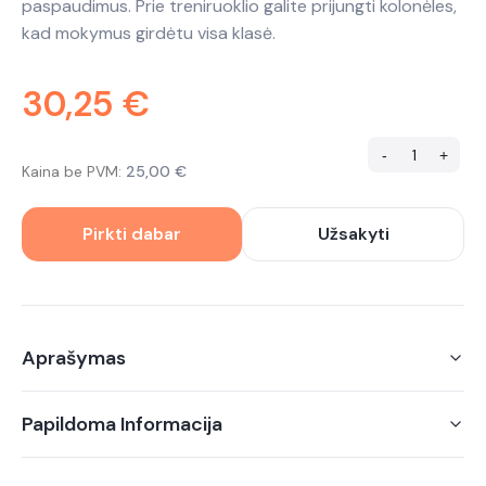
paspaudimus. Prie treniruoklio galite prijungti kolonėles,
kad mokymus girdėtu visa klasė.
30,25
€
-
+
Kaina be PVM:
25,00
€
Alternative:
Pirkti dabar
Užsakyti
Aprašymas
Papildoma Informacija